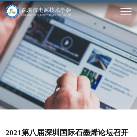
关于我们
学会简介
标准信息
学会章程
组织架构
标准动态
会员服务
政策动态
会员风采
专题活动
会员单位
会员服务
科普基地
党政建设
学会刊物
会议活动
2021第八届深圳国际石墨烯论坛召开
入会申请
党建要闻