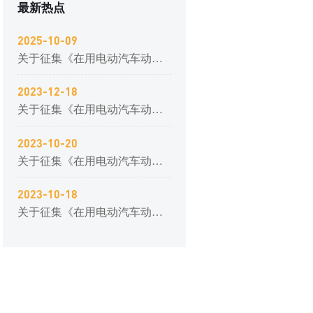
最新热点
2025-10-09
关于征集《在用电动汽车动力蓄电池系统检测方法》和《柔性可拉伸锂离子电池安全要求及实验方法》两项团体标准参编单位的通知
2023-12-18
关于征集《在用电动汽车动力蓄电池系统检测方法》和《柔性可拉伸锂离子电池安全要求及实验方法》两项团体标准参编单位的通知
2023-10-20
关于征集《在用电动汽车动力蓄电池系统检测方法》和《柔性可拉伸锂离子电池安全要求及实验方法》两项团体标准参编单位的通知
2023-10-18
关于征集《在用电动汽车动力蓄电池系统检测方法》和《柔性可拉伸锂离子电池安全要求及实验方法》两项团体标准参编单位的通知