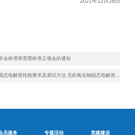
2021年12月28日
学会标准审查暨标准立项会的通知
下一篇：关于发布《固态锂电池用固态电解质性能要求及测试方法 无机氧化物固态电解质》等两项团体标准的公告
会员服务
专题活动
党建建设