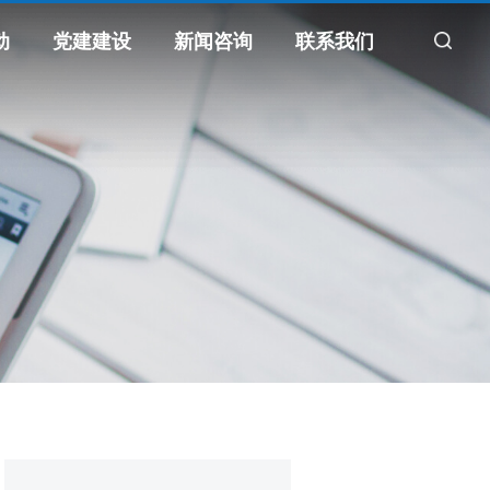
动
党建建设
新闻咨询
联系我们