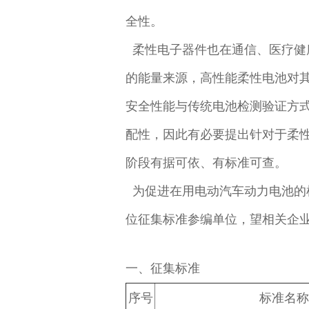
全性。
柔性电子器件也在通信、医疗健
的能量来源，高性能柔性电池对
安全性能与传统电池检测验证方
配性，因此有必要提出针对于柔
阶段有据可依、有标准可查。
为促进在用电动汽车动力电池的
位征集标准参编单位，望相关企
一、征集标准
序号
标准名称