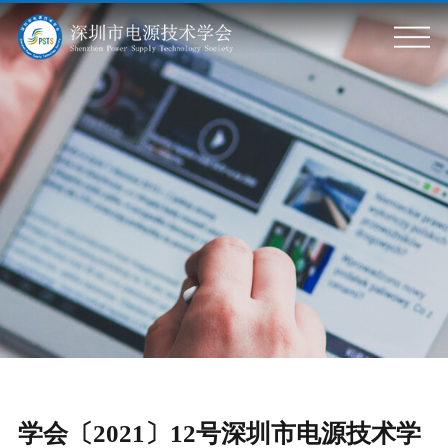
关于我们
学会简介
标准信息
学会章程
组织架构
标准动态
会员服务
政策动态
会员风采
专题活动
会员单位
会员服务
科普基地
党政建设
学会刊物
会议活动
学会〔2021〕12号深圳市电源技术学
入会申请
党建要闻